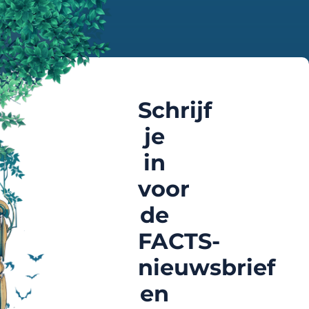
Schrijf
je
in
voor
de
FACTS-
nieuwsbrief
en