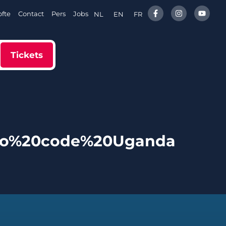
fte
Contact
Pers
Jobs
NL
EN
FR
Tickets
mo%20code%20Uganda