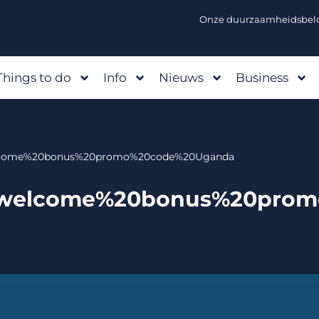
Onze duurzaamheidsbelo
Things to do
Info
Nieuws
Business
0welcome%20bonus%20promo%20code%20Uganda
0welcome%20bonus%20pro
zoekt.