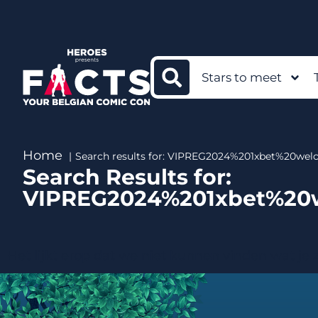
Stars to meet
Home
Search results for: VIPREG2024%201xbet%2
Search Results for:
VIPREG2024%201xbet%2
Het lijkt erop dat we niet kunnen vinden wat je 