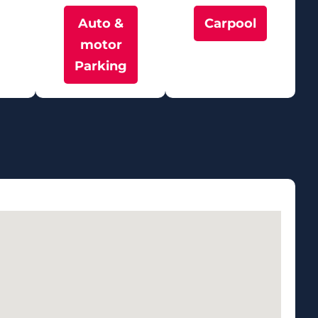
Auto &
Carpool
motor
Parking