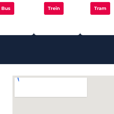
Bus
Trein
Tram