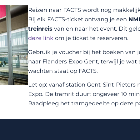
Reizen naar FACTS wordt nog makkelijk
Bij elk FACTS-ticket ontvang je een
NMB
treinreis
van en naar het event. Dit geld
deze link
om je ticket te reserveren.
Gebruik je voucher bij het boeken van je
naar Flanders Expo Gent, terwijl je wat 
wachten staat op FACTS.
Let op: vanaf station Gent-Sint-Pieter
Expo. De tramrit duurt ongeveer 10 min
Raadpleeg het tramgedeelte op deze pa