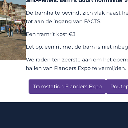
Sint-Pieters. Eén rit duurt normaliter 
De tramhalte bevindt zich vlak naast he
tot aan de ingang van FACTS.
Een tramrit kost €3.
Let op: een rit met de tram is niet inbe
We raden ten zeerste aan om het openb
hallen van Flanders Expo te vermijden.
Tramstation Flanders Expo
Routep