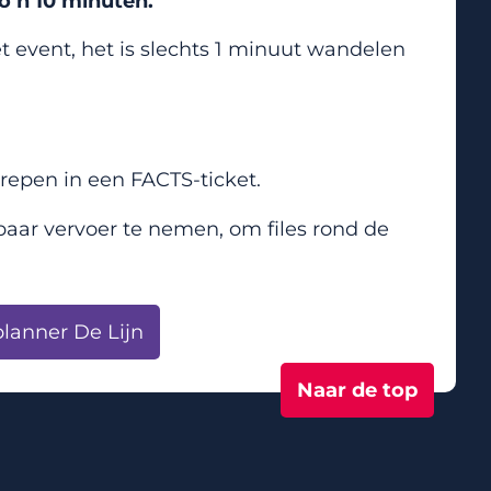
zo’n 10 minuten.
t event, het is slechts 1 minuut wandelen
grepen in een FACTS-ticket.
aar vervoer te nemen, om files rond de
lanner De Lijn
Naar de top