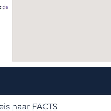
k
de
reis naar FACTS