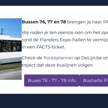
Bussen 76, 77 en 78
brengen je naar F
We raden je ten zeerste aan om het o
rond de Flanders Expo-hallen te vermijd
in een FACTS-ticket.
Check de
Routeplanner
op DeLijn.be om
traject dat deze buslijnen volgen.
Buses 76 - 77 - 78 info
Bushalte F