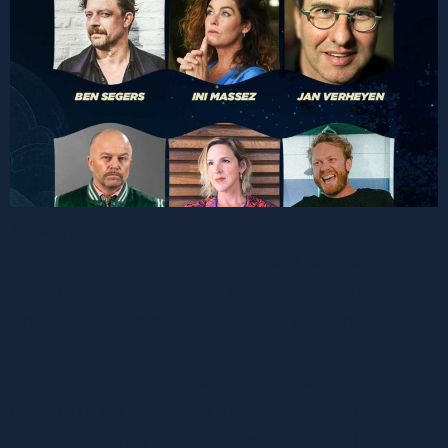
Ensemble, ils ont plus de 100 ans d’expérience
sur la scène flamande et ils sont ravis de
partager leurs histoires. Demandez-leur des
anecdotes, des conseils de jeu, ou contentez-
vous de regarder ces légendes locales se
montrer aussi charmantes qu’elles le peuvent.
Quoi qu’il en soit, vous aurez droit à un
délicieux plaisir belge. Membres du […]