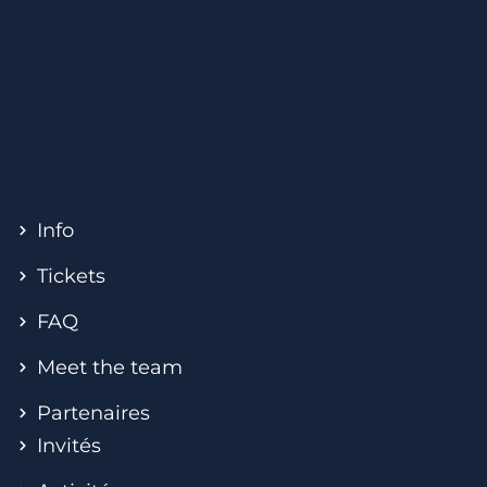
coulisses d’un film d’action ? Le cascadeur
Olivier Bisback (BE), le studio d’effets spéciaux
Movie FX (BE) et l’animateur/réalisateur Jan
Verheyen (BE) vous prendront par la main et
vous aideront à sauter dans une fosse de […]
Info
Tickets
FAQ
Meet the team
Partenaires
Invités