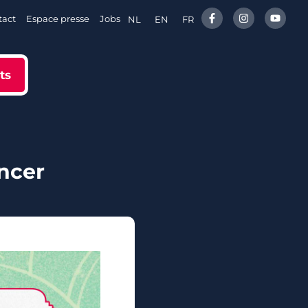
tact
Espace presse
Jobs
NL
EN
FR
ts
ncer