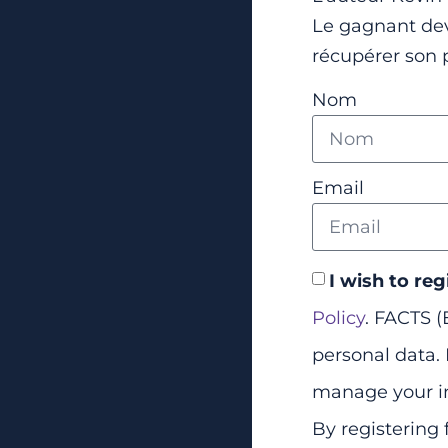
Le gagnant dev
récupérer son p
Nom
Email
I wish to reg
Policy
. FACTS (
personal data. 
manage your i
By registering 