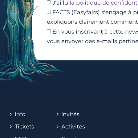
J'ai lu
la politique de confidenti
FACTS (Easyfairs) s'engage à p
expliquons clairement comment n
En vous inscrivant à cette news
vous envoyer des e-mails pertine
Info
Invités
Tickets
Activités