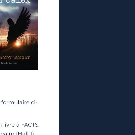
 formulaire ci-
 livre à FACTS.
alm (Hall 1).