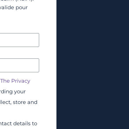
valide pour
o
The Privacy
rding your
lect, store and
tact details to