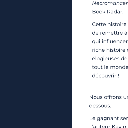
Necromancer
Book Radar.
Cette histoire
de remettre à
qui influencer
riche histoire
élogieuses de 
tout le monde
découvrir !
Nous offrons un
dessous.
Le gagnant sera
L’auteur Kevin