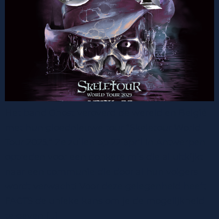
Het band Ghost veroverd de wereld en België
met hun gloednieuwe tour “Skeletour World
Tour 2025.” Ze zullen op 22 april in Antwerpen
optreden voor een donkere mis die al uitkijkt
naar een communie die door al hun volgers
wordt verwacht! Voor deze gelegenheid heeft
FACTS de unieke kans om je de mogelijkheid
te geven […]