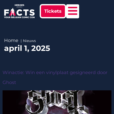
Tickets
Home
Nieuws
april 1, 2025
Winactie: Win een vinylplaat gesigneerd door
Ghost