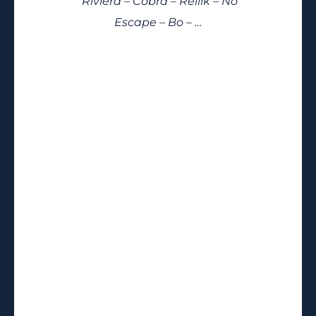
Riviera –
Cobra –
Rellik –
No
Escape
– Bo – …