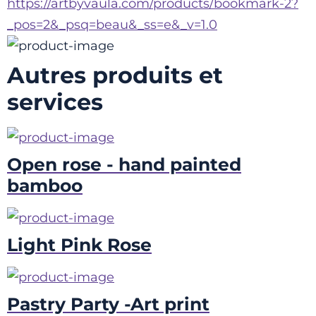
https://artbyvaula.com/products/bookmark-2?
_pos=2&_psq=beau&_ss=e&_v=1.0
Autres produits et
services
Open rose - hand painted
bamboo
Light Pink Rose
Pastry Party -Art print