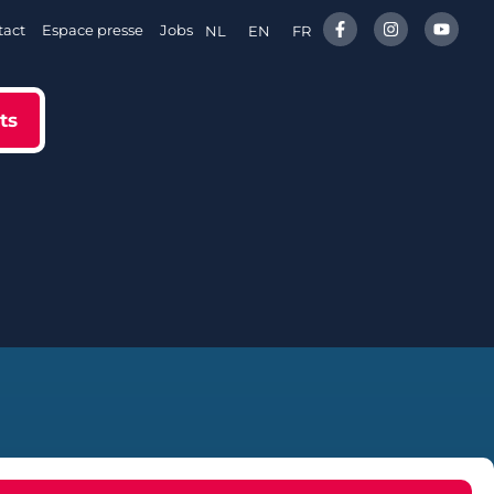
tact
Espace presse
Jobs
NL
EN
FR
ts