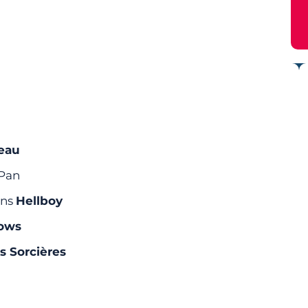
’eau
 Pan
ans
Hellboy
dows
s Sorcières