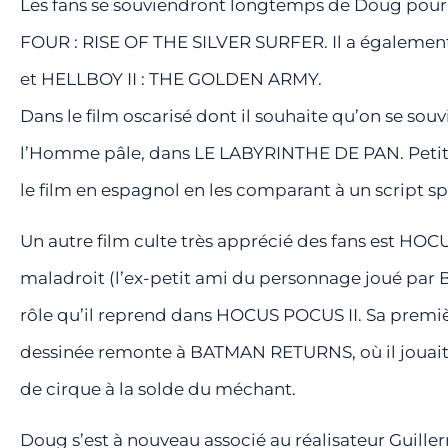
Les fans se souviendront longtemps de Doug pou
FOUR : RISE OF THE SILVER SURFER. Il a égaleme
et HELLBOY II : THE GOLDEN ARMY.
Dans le film oscarisé dont il souhaite qu’on se so
l’Homme pâle, dans LE LABYRINTHE DE PAN. Petite a
le film en espagnol en les comparant à un script sp
Un autre film culte très apprécié des fans est H
maladroit (l’ex-petit ami du personnage joué p
rôle qu’il reprend dans HOCUS POCUS II. Sa premiè
dessinée remonte à BATMAN RETURNS, où il jouait 
de cirque à la solde du méchant.
Doug s’est à nouveau associé au réalisateur Guille