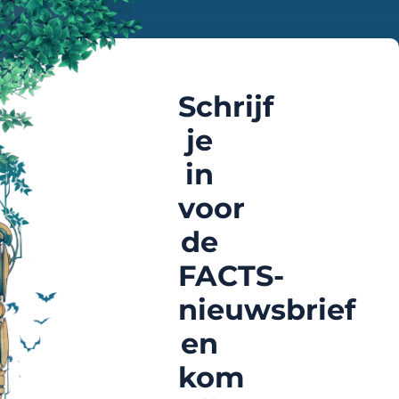
Schrijf
je
in
voor
de
FACTS-
nieuwsbrief
en
kom