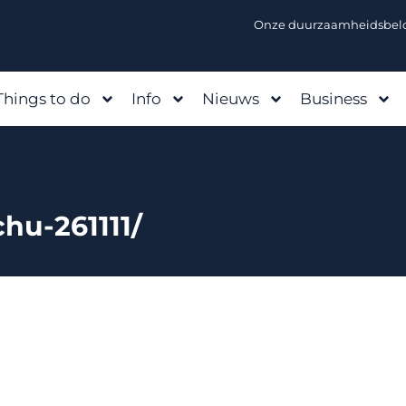
Onze duurzaamheidsbelo
Things to do
Info
Nieuws
Business
hu-261111/