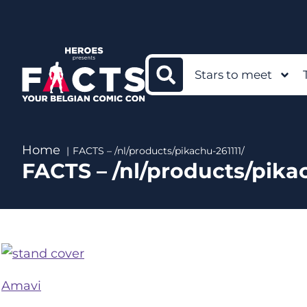
Stars to meet
Home
FACTS – /nl/products/pikachu-261111/
FACTS – /nl/products/pikac
Amavi