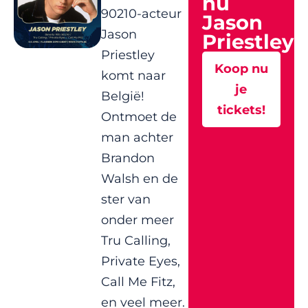
nu
90210-acteur
Jason
Jason
Priestley?
Priestley
Koop nu
komt naar
je
België!
tickets!
Ontmoet de
man achter
Brandon
Walsh en de
ster van
onder meer
Tru Calling,
Private Eyes,
Call Me Fitz,
en veel meer.