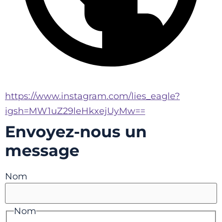
https://www.instagram.com/lies_eagle?
igsh=MW1uZ29leHkxejUyMw==
Envoyez-nous un
message
Nom
Nom