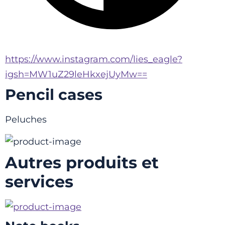
https://www.instagram.com/lies_eagle?
igsh=MW1uZ29leHkxejUyMw==
Pencil cases
Peluches
Autres produits et
services