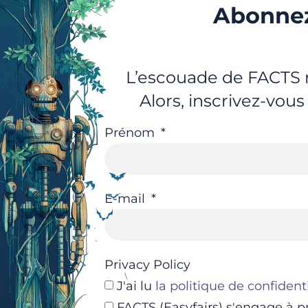
Abonnez
L’escouade de FACTS r
Alors, inscrivez-vous
Prénom
E-mail
Privacy Policy
J'ai lu
la politique de confidenti
FACTS (Easyfairs) s'engage à p