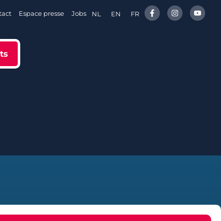
tact
Espace presse
Jobs
NL
EN
FR
ts