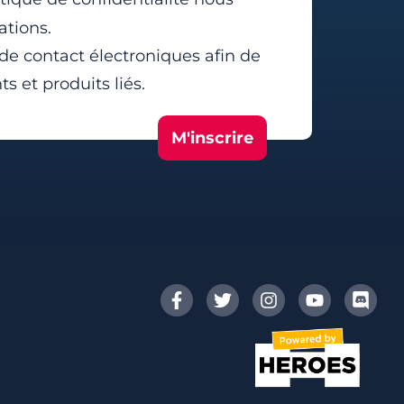
ations.
 de contact électroniques afin de
 et produits liés.
M'inscrire