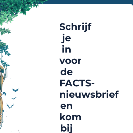
Schrijf
je
in
voor
de
FACTS-
nieuwsbrief
en
kom
bij