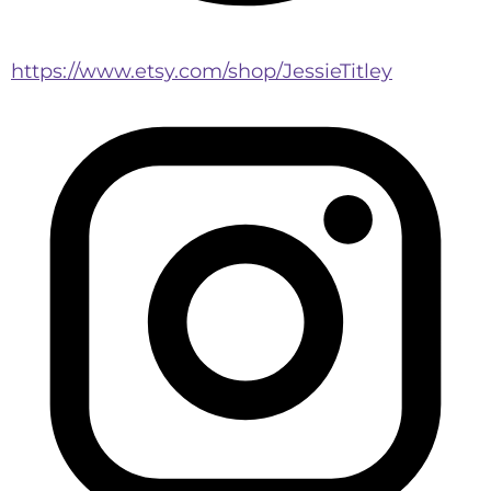
https://www.etsy.com/shop/JessieTitley