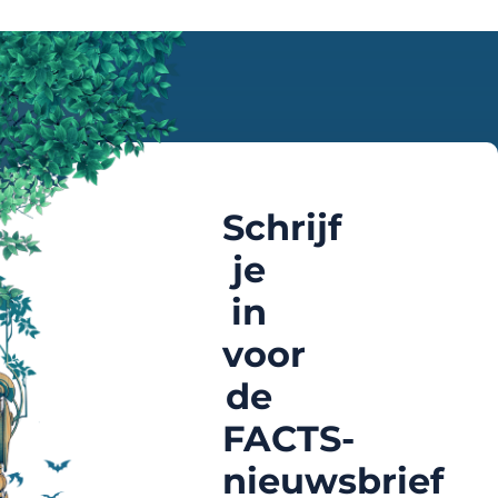
Schrijf
je
in
voor
de
FACTS-
nieuwsbrief