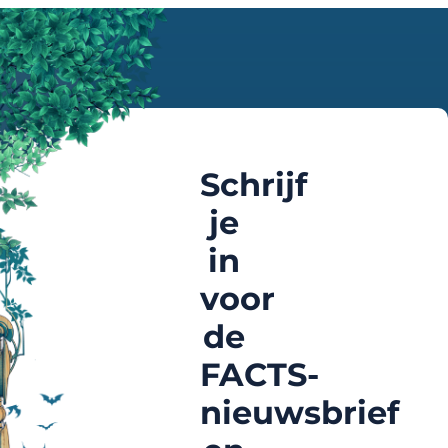
Schrijf
je
in
voor
de
FACTS-
nieuwsbrief