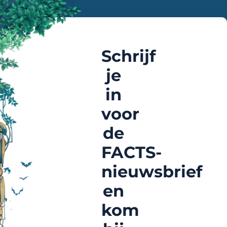
Schrijf
je
in
voor
de
FACTS-
nieuwsbrief
en
kom