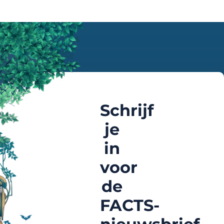
Schrijf
je
in
voor
de
FACTS-