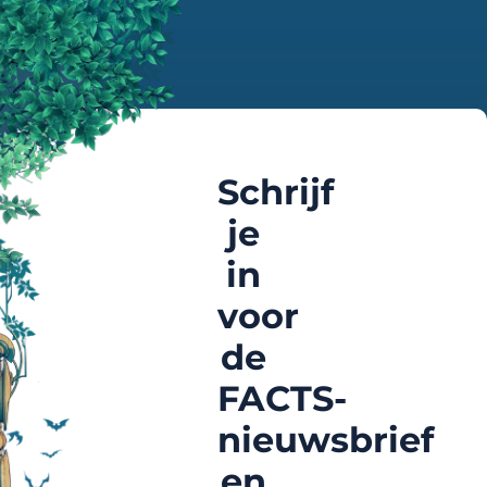
Schrijf
je
in
voor
de
FACTS-
nieuwsbrief
en